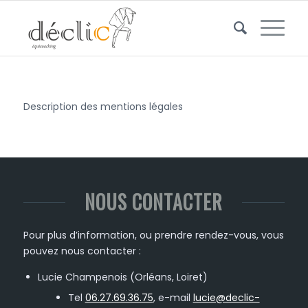
Description des mentions légales
NOUS CONTACTER
Pour plus d’information, ou prendre rendez-vous, vous
pouvez nous contacter :
Lucie Champenois (Orléans, Loiret)
Tel
06.27.69.36.75
, e-mail
lucie@declic-