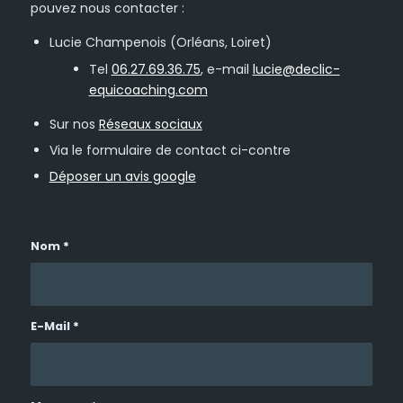
pouvez nous contacter :
Lucie Champenois (Orléans, Loiret)
Tel
06.27.69.36.75
, e-mail
lucie@declic-
equicoaching.com
Sur nos
Réseaux sociaux
Via le formulaire de contact ci-contre
Déposer un avis google
Nom
*
E-Mail
*